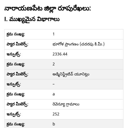
నారాయణపేట జిల్లా రూపురేఖలు:
I. ముఖ్యమైన విభాగాలు
1
భూగోళ ప్రాంగణం (చదరపు కి.మీ.)
2336.44
2
అడ్మినిస్ట్రేటివ్ యూనిట్లు
–
a
రెవెన్యూ గ్రామాలు
252
b