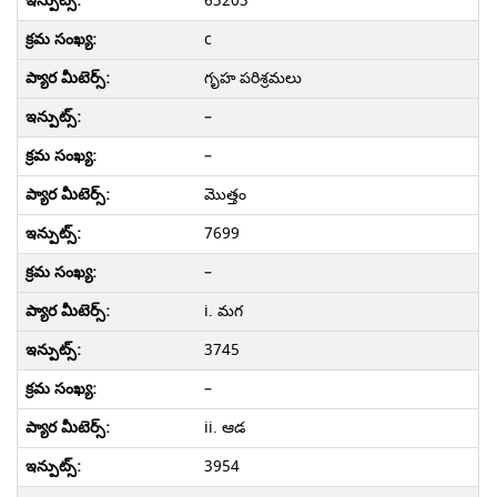
63203
c
గృహ పరిశ్రమలు
–
–
మొత్తం
7699
–
i. మగ
3745
–
ii. ఆడ
3954