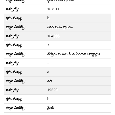
స్థూల పంట ప్రాంతం
167911
b
నికర పంట ప్రాంతం
164055
3
వేర్వేరు పంటల కింద ఏరియా (హెక్టార్లు)
–
a
వరి
19629
b
మైజ్