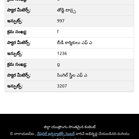
తోడ్డి టాప్ర్స
997
f
బీడీ కార్మికులు ఎఫ్ ఎ
1236
g
సింగిల్ స్త్రీల ఎఫ్ ఎ
3207
జిల్లా యంత్రాంగం సొంతమైన కంటెంట్
© నారాయణపేట ,
నేషనల్ ఇన్ఫర్మాటిక్స్ సెంటర్
వారిచే అభివృద్ధి చేయబడినది మరియు