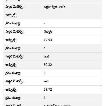
అక్షరాస్యత శాతం
–
–
మొత్తం
49.93
a
మగ
60.32
b
ఆడ
39.72
7