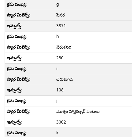
g
పెసర
3871
h
వేరుశనగ
280
i
చెరుకుగడ
108
j
మొత్తం హార్టికల్చర్ పంటలు
3002
k