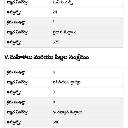
మినీ సెంటర్స్
24
f
ప్రధాన కేంద్రాలు
675
V.మహిళలు మరియు పిల్లల సంక్షేమం
a
ఐ‌సిడియెస్ ప్రాజెక్టు
3
b
అంగన్వాడీ కేంద్రాలు
686