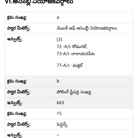
VI.అసెంబ్లీ నియోజకవర్గాలు
a
నెంబర్ ఆఫ్ అసెంబ్లీ నియోజకవర్గాలు
(3)
72 -A/c కోడంగల్,
73-A/c నారాయనపేట
77-A/c -మక్తల్
b
పోలింగ్ స్టేషన్ల సంఖ్య
663
15
పెన్షన్స్
–