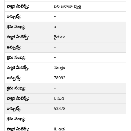
పని జనాభా వృత్తి
–
a
రైతులు
–
–
మొత్తం
78092
–
i. మగ
53378
–
ii. ఆడ