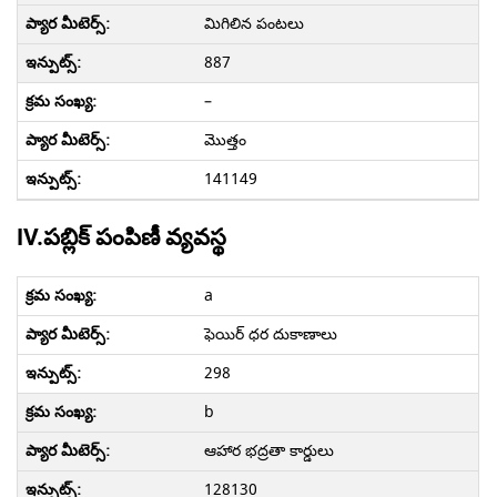
మిగిలిన పంటలు
887
–
మొత్తం
141149
IV.పబ్లిక్ పంపిణీ వ్యవస్థ
a
ఫెయిర్ ధర దుకాణాలు
298
b
ఆహార భద్రతా కార్డులు
128130