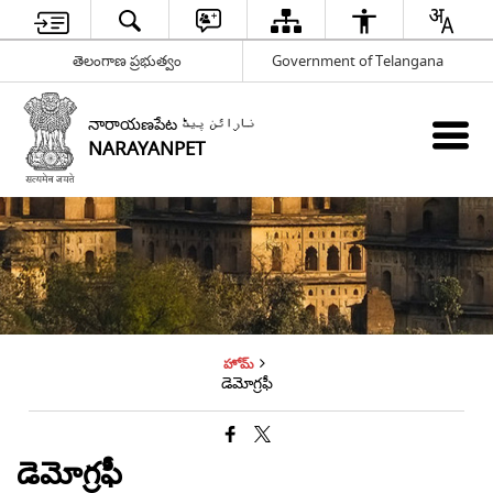
తెలంగాణ ప్రభుత్వం
Government of Telangana
నారాయణపేట نارائن پیٹ
NARAYANPET
హోమ్
డెమోగ్రఫీ
డెమోగ్రఫీ