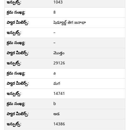
1043
8
షెడ్యూల్డ్ తెగ జనాభా
–
–
మొత్తం
29126
a
మగ
14741
b
ఆడ
14386