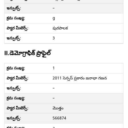
–
g
పురపాలక
3
II.డెమోగ్రాఫిక్ ప్రొఫైల్
1
2011 సెన్సస్ ప్రకారం జనాభా గణన
–
–
మొత్తం
566874