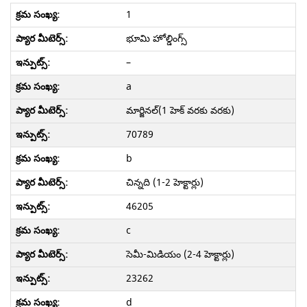
1
భూమి హోల్డింగ్స్
–
a
మార్జినల్(1 హెక్ వరకు వరకు)
70789
b
చిన్నది (1-2 హెక్టార్లు)
46205
c
సెమీ-మిడియం (2-4 హెక్టార్లు)
23262
d