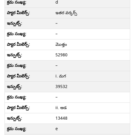
d
ఇతర వర్కర్స్
–
–
మొత్తం
52980
–
i. మగ
39532
–
ii. ఆడ
13448
e