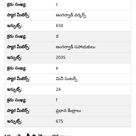
c
అంగన్వాడీ వర్కర్స్
650
d
అంగన్వాడీ సహాయకులు
2035
e
మినీ సెంటర్స్
24
f
ప్రధాన కేంద్రాలు
675