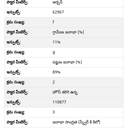
అర్బన్
62967
f
గ్రామీణ జనాభా (%)
11%
g
పట్టణ జనాభా (%)
89%
2
హౌస్ కలిగి ఉన్న
110877
3
జనాభా సాంద్రత (స్క్వేర్ కి కిలో)