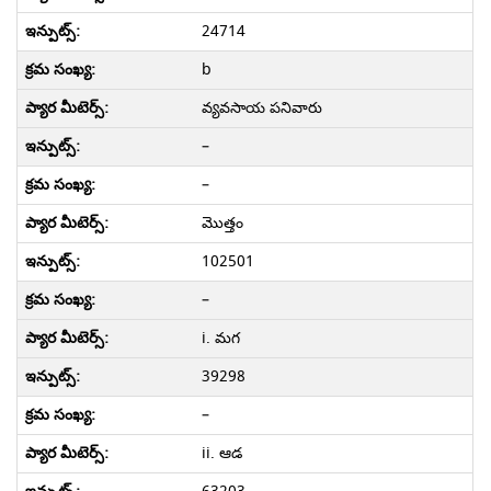
24714
b
వ్యవసాయ పనివారు
–
–
మొత్తం
102501
–
i. మగ
39298
–
ii. ఆడ