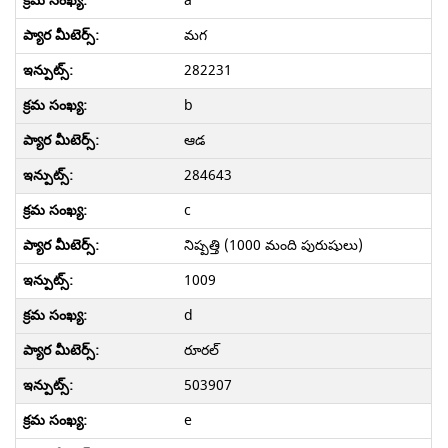
a
మగ
282231
b
ఆడ
284643
c
నిష్పత్తి (1000 మంది పురుషులు)
1009
d
రూరల్
503907
e