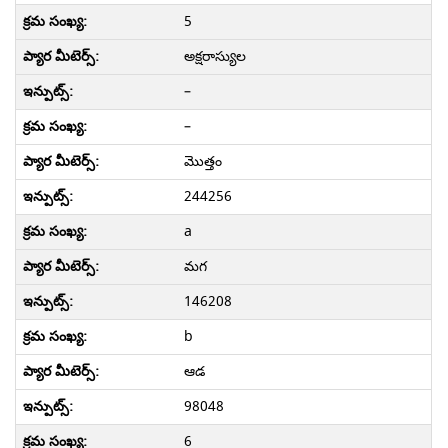
5
అక్షరాస్యుల
–
–
మొత్తం
244256
a
మగ
146208
b
ఆడ
98048
6