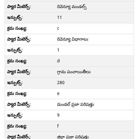
రెవెన్యూ మండల్స్
11
c
రెవెన్యూ విభాగాలు
1
d
గ్రామ పంచాయితీలు
280
e
మండల్ ప్రజా పరిషత్తు
9
f
జిల్లా ప్రజా పరిషత్తు