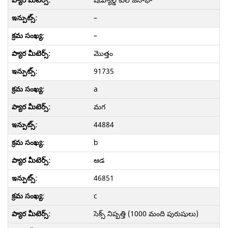
షెడ్యూల్డ్ కుల జనాభా
–
–
మొత్తం
91735
a
మగ
44884
b
ఆడ
46851
c
సెక్స్ నిష్పత్తి (1000 మంది పురుషులు)