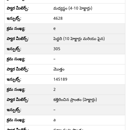
మధ్యస్థం (4-10 హెక్టార్లు)
4628
e
పెద్దది (10 హెక్టార్లు మరియు పైన)
305
–
మొత్తం
145189
2
కత్తిరించిన ప్రాంతం (హెక్టార్లు)
–
a