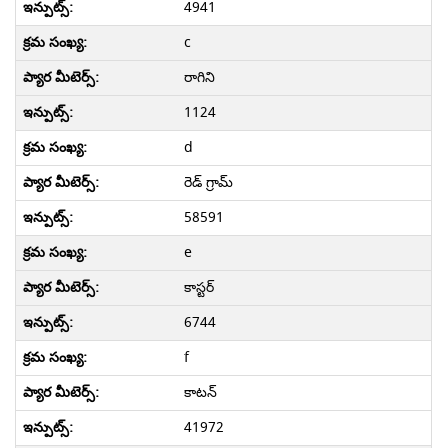
4941
c
రాగిని
1124
d
రెడ్ గ్రామ్
58591
e
కాస్టర్
6744
f
కాటన్
41972