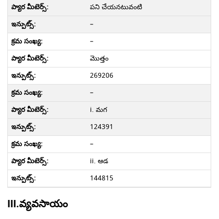
పని చేయనటువంటి
–
–
మొత్తం
269206
–
i. మగ
124391
–
ii. ఆడ
144815
III.వ్యవసాయం