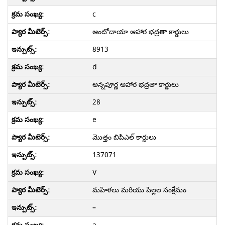
c
ఆంటోదాయా ఆహార భద్రతా కార్డులు
8913
d
అన్నపూర్ణ ఆహార భద్రతా కార్డులు
28
e
మొత్తం బి‌పి‌ఎల్ కార్డులు
137071
V
మహిళలు మరియు పిల్లల సంక్షేమం
–