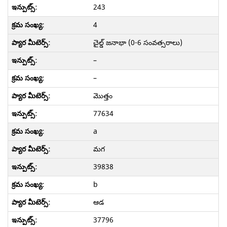
243
4
చైల్డ్ జనాభా (0-6 సంవత్సరాలు)
–
–
మొత్తం
77634
a
మగ
39838
b
ఆడ
37796