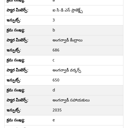
a
ఐ సి డి ఎస్ ప్రాజెక్ట్స్
3
b
అంగన్వాడీ కేంద్రాలు
686
c
అంగన్వాడీ వర్కర్స్
650
d
అంగన్వాడీ సహాయకులు
2035
e